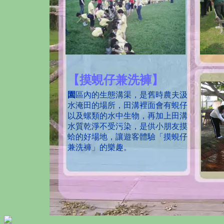
【摸蜆仔兼洗褲】
園
區內的生態溝渠，是舊時農夫汲
水淹田的場所，田溝裡面會有蜆仔
以及螺類的水中生物，再加上田溝
水質乾淨不受污染，是供小朋友摸
蛤的好場地，讓遊客體驗「摸蜆仔
兼洗褲」的樂趣。